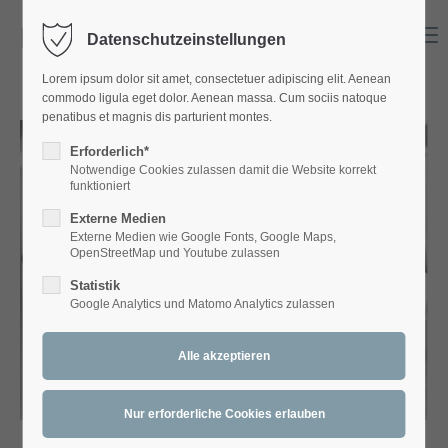
Menu
Datenschutzeinstellungen
Login
Lorem ipsum dolor sit amet, consectetuer adipiscing elit. Aenean
Benutzername
commodo ligula eget dolor. Aenean massa. Cum sociis natoque
penatibus et magnis dis parturient montes.
Erforderlich*
Notwendige Cookies zulassen damit die Website korrekt
Passwort
funktioniert
Externe Medien
Externe Medien wie Google Fonts, Google Maps,
OpenStreetMap und Youtube zulassen
Statistik
Anmelden
Google Analytics und Matomo Analytics zulassen
Register
|
Lost your password?
Support
Lorem ipsum dolor sit amet: