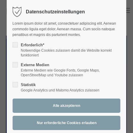
Menu
Datenschutzeinstellungen
Login
Lorem ipsum dolor sit amet, consectetuer adipiscing elit. Aenean
Benutzername
commodo ligula eget dolor. Aenean massa. Cum sociis natoque
penatibus et magnis dis parturient montes.
Erforderlich*
Notwendige Cookies zulassen damit die Website korrekt
Passwort
funktioniert
Externe Medien
Externe Medien wie Google Fonts, Google Maps,
OpenStreetMap und Youtube zulassen
Statistik
Anmelden
Google Analytics und Matomo Analytics zulassen
Register
|
Lost your password?
Support
Lorem ipsum dolor sit amet: