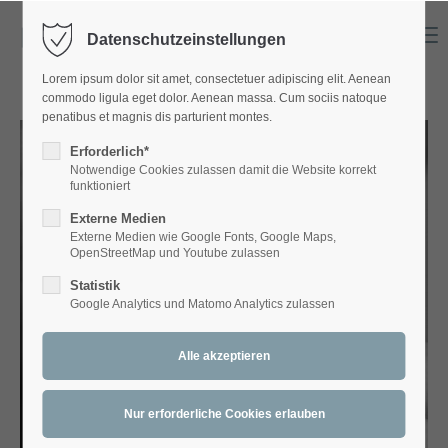
Menu
Datenschutzeinstellungen
Login
Lorem ipsum dolor sit amet, consectetuer adipiscing elit. Aenean
Benutzername
commodo ligula eget dolor. Aenean massa. Cum sociis natoque
penatibus et magnis dis parturient montes.
Erforderlich*
Notwendige Cookies zulassen damit die Website korrekt
Passwort
funktioniert
Externe Medien
Externe Medien wie Google Fonts, Google Maps,
OpenStreetMap und Youtube zulassen
Statistik
Anmelden
Google Analytics und Matomo Analytics zulassen
Register
|
Lost your password?
Support
Lorem ipsum dolor sit amet: