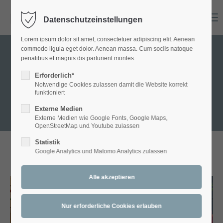
Menu
Datenschutzeinstellungen
Login
Lorem ipsum dolor sit amet, consectetuer adipiscing elit. Aenean
Benutzername
commodo ligula eget dolor. Aenean massa. Cum sociis natoque
penatibus et magnis dis parturient montes.
GALLERY - Andi
Erforderlich*
Notwendige Cookies zulassen damit die Website korrekt
Passwort
funktioniert
Externe Medien
Externe Medien wie Google Fonts, Google Maps,
OpenStreetMap und Youtube zulassen
Statistik
Anmelden
Google Analytics und Matomo Analytics zulassen
ANDI:
Diverses
Register
|
Lost your password?
Support
Lorem ipsum dolor sit amet:
Studio Stella Musica - (c) Joe
Mammut Horns - (c) R.