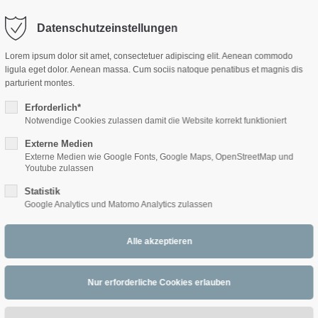
Datenschutzeinstellungen
ort
Get in touch
Lorem ipsum dolor sit amet, consectetuer adipiscing elit. Aenean commodo
ligula eget dolor. Aenean massa. Cum sociis natoque penatibus et magnis dis
sum dolor sit amet:
Cybersteel Inc.
parturient montes.
376-293 City Road, Suite 600
San Francisco, CA 94102
Erforderlich*
Notwendige Cookies zulassen damit die Website korrekt funktioniert
4h
ds
Externe Medien
/ 365days
Have any questions?
Externe Medien wie Google Fonts, Google Maps, OpenStreetMap und
+44 1234 567 890
Youtube zulassen
Statistik
Drop us a line
Google Analytics und Matomo Analytics zulassen
info@yourdomain.com
 support for our customers
ri 8:00am - 5:00pm
(GMT +1)