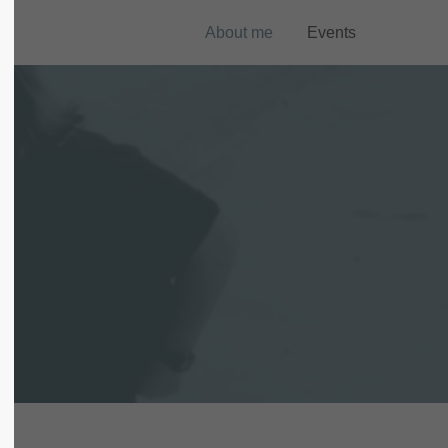
About me
Events
About us
Lorem ipsum dolor sit amet,
consectetuer adipiscing elit.
Aenean commodo ligula eget dolor.
Aenean massa. Cum sociis natoque
penatibus et magnis dis parturient
montes, nascetur ridiculus mus. Donec
quam felis, ultricies nec.