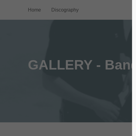
Home
Discography
Login
Supp
Benutzername
Lorem ip
2
GALLERY - Ban
Passwort
We offer
Anmelden
Mon - F
Register
|
Lost your password?