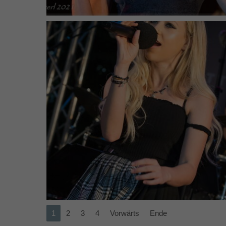
1
2
3
4
Vorwärts
Ende