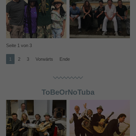
Seite 1 von 3
1
2
3
Vorwärts
Ende
ToBeOrNoTuba