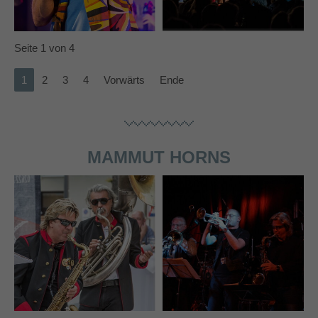
info@yourdomain.com
About us
Seite 1 von 4
Lorem ipsum dolor sit amet, consectetuer
1
2
3
4
Vorwärts
Ende
adipiscing elit.
Aenean commodo ligula eget dolor. Aenean massa.
Cum sociis natoque penatibus et magnis dis parturient
montes, nascetur ridiculus mus. Donec quam felis,
MAMMUT HORNS
ultricies nec.