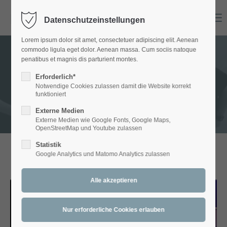
Menu
Datenschutzeinstellungen
Login
Lorem ipsum dolor sit amet, consectetuer adipiscing elit. Aenean
Benutzername
commodo ligula eget dolor. Aenean massa. Cum sociis natoque
penatibus et magnis dis parturient montes.
GALLERY - Bands
Erforderlich*
Notwendige Cookies zulassen damit die Website korrekt
Passwort
funktioniert
Externe Medien
Externe Medien wie Google Fonts, Google Maps,
OpenStreetMap und Youtube zulassen
Statistik
Anmelden
Google Analytics und Matomo Analytics zulassen
ARTETT
Register
|
Lost your password?
Support
Lorem ipsum dolor sit amet: