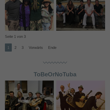
Seite 1 von 3
1
2
3
Vorwärts
Ende
ToBeOrNoTuba