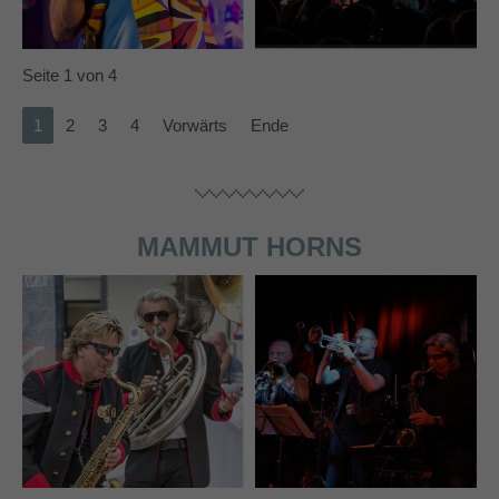
info@yourdomain.com
About us
Seite 1 von 4
Lorem ipsum dolor sit amet, consectetuer
1
2
3
4
Vorwärts
Ende
adipiscing elit.
Aenean commodo ligula eget dolor. Aenean massa.
Cum sociis natoque penatibus et magnis dis parturient
montes, nascetur ridiculus mus. Donec quam felis,
MAMMUT HORNS
ultricies nec.