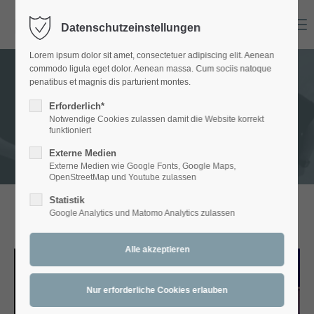
Menu
Datenschutzeinstellungen
Login
Lorem ipsum dolor sit amet, consectetuer adipiscing elit. Aenean
Benutzername
commodo ligula eget dolor. Aenean massa. Cum sociis natoque
penatibus et magnis dis parturient montes.
GALLERY - Bands
Erforderlich*
Notwendige Cookies zulassen damit die Website korrekt
Passwort
funktioniert
Externe Medien
Externe Medien wie Google Fonts, Google Maps,
OpenStreetMap und Youtube zulassen
Statistik
Anmelden
Google Analytics und Matomo Analytics zulassen
ARTETT
Register
|
Lost your password?
Support
Lorem ipsum dolor sit amet: