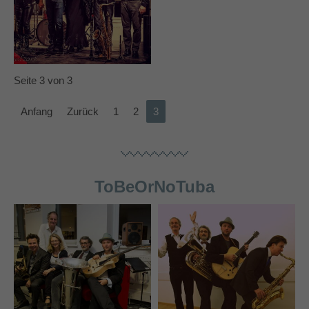
Seite 3 von 3
Anfang
Zurück
1
2
3
ToBeOrNoTuba