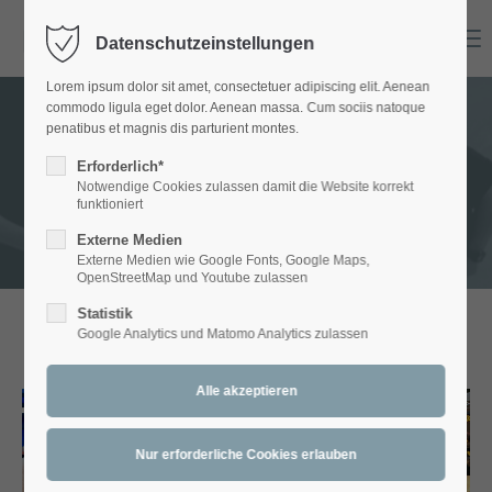
Menu
Datenschutzeinstellungen
Login
Lorem ipsum dolor sit amet, consectetuer adipiscing elit. Aenean
Benutzername
commodo ligula eget dolor. Aenean massa. Cum sociis natoque
penatibus et magnis dis parturient montes.
GALLERY - Bands
Erforderlich*
Notwendige Cookies zulassen damit die Website korrekt
Passwort
funktioniert
Externe Medien
Externe Medien wie Google Fonts, Google Maps,
OpenStreetMap und Youtube zulassen
Statistik
Anmelden
Google Analytics und Matomo Analytics zulassen
ARTETT
Register
|
Lost your password?
Support
Lorem ipsum dolor sit amet: