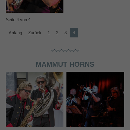
info@yourdomain.com
About us
Seite 4 von 4
Lorem ipsum dolor sit amet, consectetuer
Anfang
Zurück
1
2
3
4
adipiscing elit.
Aenean commodo ligula eget dolor. Aenean massa.
Cum sociis natoque penatibus et magnis dis parturient
montes, nascetur ridiculus mus. Donec quam felis,
MAMMUT HORNS
ultricies nec.