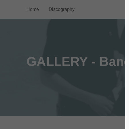
Home
Discography
Login
Supp
Benutzername
Lorem ip
2
GALLERY - Ban
Passwort
We offer
Anmelden
Mon - F
Register
|
Lost your password?