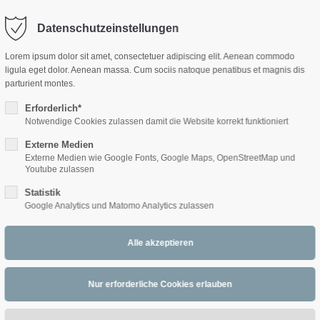
Datenschutzeinstellungen
ort
Get in touch
Lorem ipsum dolor sit amet, consectetuer adipiscing elit. Aenean commodo
ligula eget dolor. Aenean massa. Cum sociis natoque penatibus et magnis dis
sum dolor sit amet:
Cybersteel Inc.
parturient montes.
376-293 City Road, Suite 600
San Francisco, CA 94102
Erforderlich*
Notwendige Cookies zulassen damit die Website korrekt funktioniert
4h
ds
Externe Medien
/ 365days
Have any questions?
Externe Medien wie Google Fonts, Google Maps, OpenStreetMap und
+44 1234 567 890
Youtube zulassen
Statistik
Drop us a line
Google Analytics und Matomo Analytics zulassen
info@yourdomain.com
 support for our customers
ri 8:00am - 5:00pm
(GMT +1)