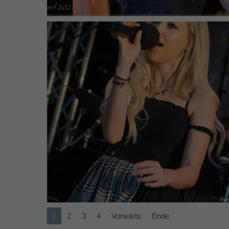
1
2
3
4
Vorwärts
Ende