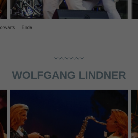
orwärts
Ende
WOLFGANG LINDNER