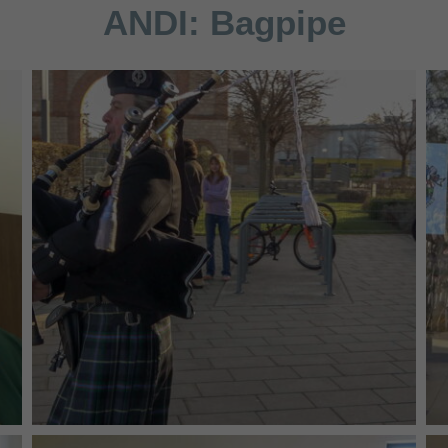
ANDI:
Bagpipe