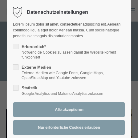
Menu
Datenschutzeinstellungen
Login
Lorem ipsum dolor sit amet, consectetuer adipiscing elit. Aenean
Benutzername
commodo ligula eget dolor. Aenean massa. Cum sociis natoque
penatibus et magnis dis parturient montes.
GALLERY - Andi
Erforderlich*
Notwendige Cookies zulassen damit die Website korrekt
Passwort
funktioniert
Externe Medien
Externe Medien wie Google Fonts, Google Maps,
OpenStreetMap und Youtube zulassen
Statistik
Anmelden
Google Analytics und Matomo Analytics zulassen
ANDI:
Diverses
Register
|
Lost your password?
Support
Lorem ipsum dolor sit amet:
Band SAMT - (c) Joe Vigerl
Artett - (c) Joe Vigerl (2022)