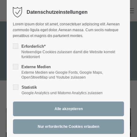
Menu
Datenschutzeinstellungen
Login
Lorem ipsum dolor sit amet, consectetuer adipiscing elit. Aenean
Benutzername
commodo ligula eget dolor. Aenean massa. Cum sociis natoque
penatibus et magnis dis parturient montes.
GALLERY - Andi
Erforderlich*
Notwendige Cookies zulassen damit die Website korrekt
Passwort
funktioniert
Externe Medien
Externe Medien wie Google Fonts, Google Maps,
OpenStreetMap und Youtube zulassen
Statistik
Anmelden
Google Analytics und Matomo Analytics zulassen
ANDI:
Diverses
Register
|
Lost your password?
Support
Lorem ipsum dolor sit amet:
Andy Borg & W. Lindner Band,
BM Mag. K. Schneeberger, H.
Kittenberger Erlebnisgärten