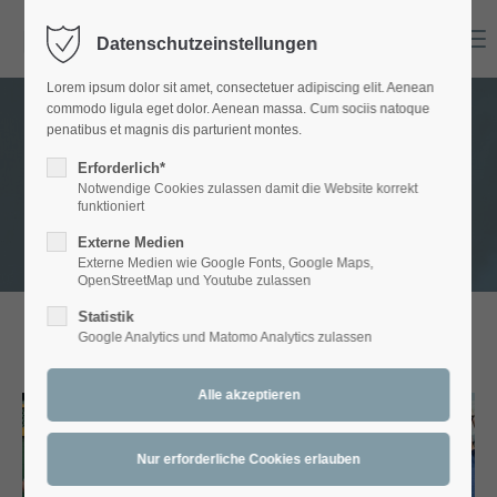
Menu
Datenschutzeinstellungen
Login
Lorem ipsum dolor sit amet, consectetuer adipiscing elit. Aenean
Benutzername
commodo ligula eget dolor. Aenean massa. Cum sociis natoque
penatibus et magnis dis parturient montes.
GALLERY - Artett
Erforderlich*
Notwendige Cookies zulassen damit die Website korrekt
Passwort
funktioniert
Externe Medien
Externe Medien wie Google Fonts, Google Maps,
OpenStreetMap und Youtube zulassen
Statistik
Anmelden
Google Analytics und Matomo Analytics zulassen
ARTETT:
20 Jahre Fest & mehr
Register
|
Lost your password?
Support
Lorem ipsum dolor sit amet:
Artett - WNTV Wiener
Artett - Stadtfest Wr. Neustadt
Neustadt, Stadtfernsehen