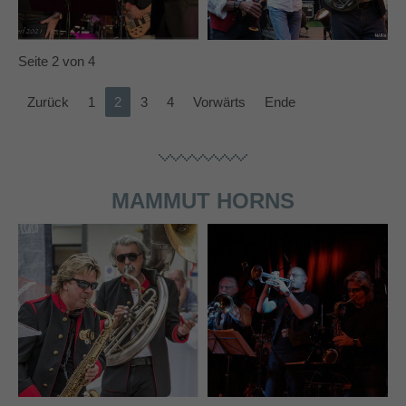
info@yourdomain.com
About us
Seite 2 von 4
Lorem ipsum dolor sit amet, consectetuer
Zurück
1
2
3
4
Vorwärts
Ende
adipiscing elit.
Aenean commodo ligula eget dolor. Aenean massa.
Cum sociis natoque penatibus et magnis dis parturient
montes, nascetur ridiculus mus. Donec quam felis,
MAMMUT HORNS
ultricies nec.