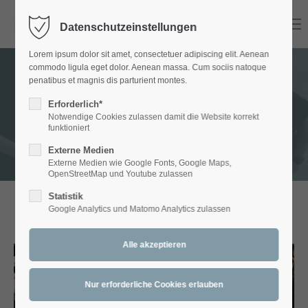
Menu
Datenschutzeinstellungen
Login
Lorem ipsum dolor sit amet, consectetuer adipiscing elit. Aenean
Benutzername
commodo ligula eget dolor. Aenean massa. Cum sociis natoque
penatibus et magnis dis parturient montes.
GALLERY - Bands
Erforderlich*
Notwendige Cookies zulassen damit die Website korrekt
Passwort
funktioniert
Externe Medien
Externe Medien wie Google Fonts, Google Maps,
OpenStreetMap und Youtube zulassen
Statistik
Anmelden
Google Analytics und Matomo Analytics zulassen
ARTETT
Register
|
Lost your password?
Support
Lorem ipsum dolor sit amet: