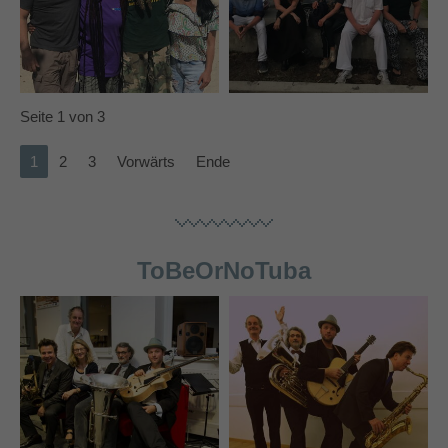
Seite 1 von 3
1
2
3
Vorwärts
Ende
ToBeOrNoTuba