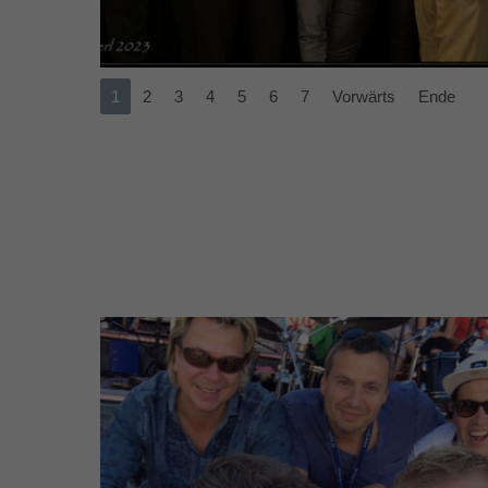
1
2
3
4
5
6
7
Vorwärts
Ende