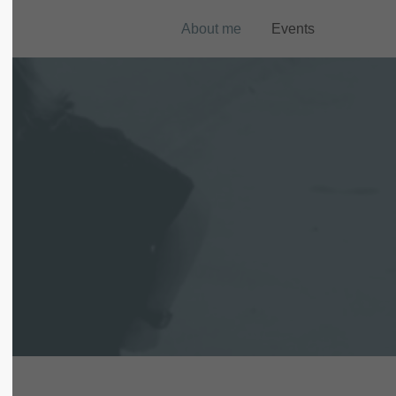
About me
Events
About us
Lorem ipsum dolor sit amet,
consectetuer adipiscing elit.
Aenean commodo ligula eget dolor.
Aenean massa. Cum sociis natoque
penatibus et magnis dis parturient
montes, nascetur ridiculus mus. Donec
quam felis, ultricies nec.