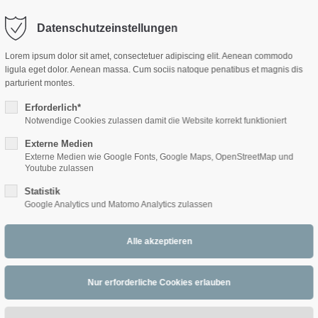
Datenschutzeinstellungen
ort
Get in touch
Lorem ipsum dolor sit amet, consectetuer adipiscing elit. Aenean commodo
ligula eget dolor. Aenean massa. Cum sociis natoque penatibus et magnis dis
sum dolor sit amet:
Cybersteel Inc.
parturient montes.
376-293 City Road, Suite 600
San Francisco, CA 94102
Erforderlich*
Notwendige Cookies zulassen damit die Website korrekt funktioniert
4h
ds
Externe Medien
/ 365days
Have any questions?
Externe Medien wie Google Fonts, Google Maps, OpenStreetMap und
+44 1234 567 890
Youtube zulassen
Statistik
Drop us a line
Google Analytics und Matomo Analytics zulassen
info@yourdomain.com
 support for our customers
ri 8:00am - 5:00pm
(GMT +1)