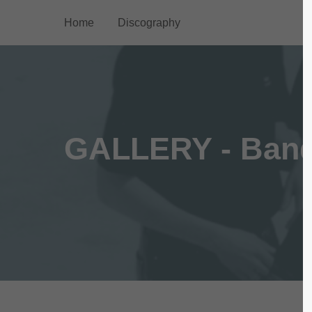
Home
Discography
Login
Supp
Benutzername
Lorem ip
2
GALLERY - Ban
Passwort
We offer
Anmelden
Mon - F
Register
|
Lost your password?