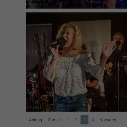
Anfang
Zurück
1
2
3
4
Vorwärts