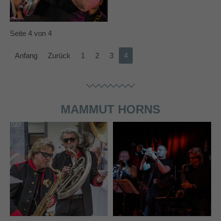
info@yourdomain.com
About us
Seite 4 von 4
Lorem ipsum dolor sit amet, consectetuer
Anfang
Zurück
1
2
3
4
adipiscing elit.
Aenean commodo ligula eget dolor. Aenean massa.
Cum sociis natoque penatibus et magnis dis parturient
montes, nascetur ridiculus mus. Donec quam felis,
MAMMUT HORNS
ultricies nec.