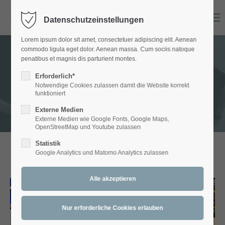
Menu
Datenschutzeinstellungen
Login
Lorem ipsum dolor sit amet, consectetuer adipiscing elit. Aenean
Benutzername
commodo ligula eget dolor. Aenean massa. Cum sociis natoque
penatibus et magnis dis parturient montes.
GALLERY - Bands
Erforderlich*
Notwendige Cookies zulassen damit die Website korrekt
Passwort
funktioniert
Externe Medien
Externe Medien wie Google Fonts, Google Maps,
OpenStreetMap und Youtube zulassen
Statistik
Anmelden
Google Analytics und Matomo Analytics zulassen
ARTETT
Register
|
Lost your password?
Support
Lorem ipsum dolor sit amet: