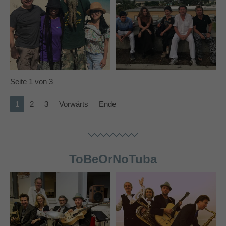
Seite 1 von 3
1
2
3
Vorwärts
Ende
ToBeOrNoTuba