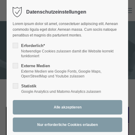
Menu
Datenschutzeinstellungen
Login
Lorem ipsum dolor sit amet, consectetuer adipiscing elit. Aenean
Benutzername
commodo ligula eget dolor. Aenean massa. Cum sociis natoque
penatibus et magnis dis parturient montes.
GALLERY - Bands
Erforderlich*
Notwendige Cookies zulassen damit die Website korrekt
Passwort
funktioniert
Externe Medien
Externe Medien wie Google Fonts, Google Maps,
OpenStreetMap und Youtube zulassen
Statistik
Anmelden
Google Analytics und Matomo Analytics zulassen
ARTETT
Register
|
Lost your password?
Support
Lorem ipsum dolor sit amet: