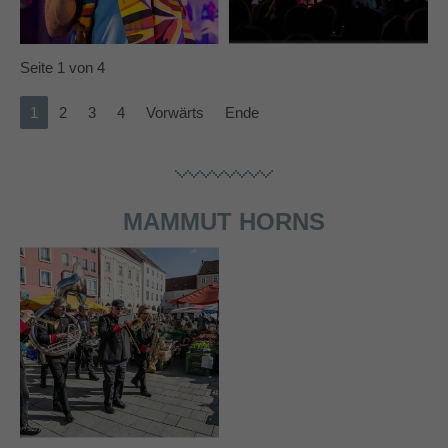
info@yourdomain.com
About us
Seite 1 von 4
Lorem ipsum dolor sit amet, consectetuer
1
2
3
4
Vorwärts
Ende
adipiscing elit.
Aenean commodo ligula eget dolor. Aenean massa.
Cum sociis natoque penatibus et magnis dis parturient
montes, nascetur ridiculus mus. Donec quam felis,
MAMMUT HORNS
ultricies nec.