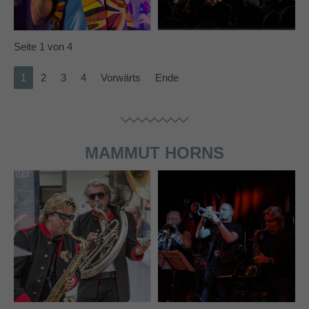
info@yourdomain.com
About us
Seite 1 von 4
Lorem ipsum dolor sit amet, consectetuer
1
2
3
4
Vorwärts
Ende
adipiscing elit.
Aenean commodo ligula eget dolor. Aenean massa.
Cum sociis natoque penatibus et magnis dis parturient
montes, nascetur ridiculus mus. Donec quam felis,
MAMMUT HORNS
ultricies nec.