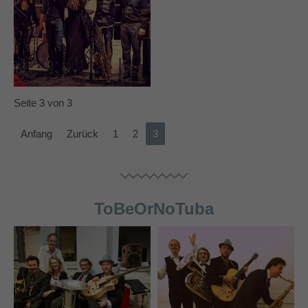
Seite 3 von 3
Anfang
Zurück
1
2
3
ToBeOrNoTuba