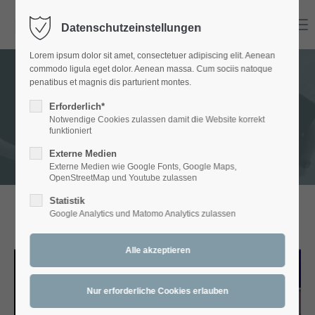
Menu
Datenschutzeinstellungen
Login
Lorem ipsum dolor sit amet, consectetuer adipiscing elit. Aenean
Benutzername
commodo ligula eget dolor. Aenean massa. Cum sociis natoque
penatibus et magnis dis parturient montes.
GALLERY - Bands
Erforderlich*
Notwendige Cookies zulassen damit die Website korrekt
Passwort
funktioniert
Externe Medien
Externe Medien wie Google Fonts, Google Maps,
OpenStreetMap und Youtube zulassen
Statistik
Anmelden
Google Analytics und Matomo Analytics zulassen
ARTETT
Register
|
Lost your password?
Support
Lorem ipsum dolor sit amet: